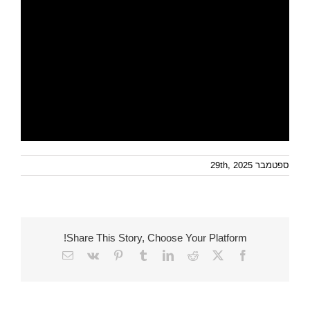
ספטמבר 29th, 2025
Share This Story, Choose Your Platform!
Email
Vk
Pinterest
Tumblr
LinkedIn
Reddit
Facebook
X