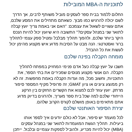
לתוכניות ה-MBA המובילות
החלום ללמוד בבית ספר לעסקים מוביל משותף לרבים, אך הדרך
לשם יכולה להרגיש כמו מבוך. כשאתם מתחילים את המסע שלכם,
אתם עשויים לשאול את עצמכם: "האם אני באמת צריך יועץ קבלה
לתואר שני במנהל עסקים?" התשובה היא שיועץ יכול להיות הנכס
היקר ביותר שלכם, ולהפוך תהליך מבלבל ומטיל ספק עצמי לתהליך
ברור ואסטרטגי. הנה מבט על הסיבות מדוע איש מקצוע מהימן יכול
לעשות את כל ההבדל.
מומחה הקבלה בפינה שלכם
חשבו על יועץ קבלה כעל אדם פנימי המחזיק במפתח לתהליך
הקבלה. הם אנשי מקצוע מנוסים שמכירים את בתי הספר, את
התוכניות, וחשוב מכל, מה ועדות הקבלה באמת מחפשות. זה לא
רק ממוצע ציונים או ציון GMAT; זה פרופיל מקיף המספר סיפור
מרתק. יועץ עוזר לכם למצוא את הקשרים החזקים בין הרקע
הייחודי שלכם למה שכל בית ספר מעריך, ולהדגים בדיוק מדוע
אתם מתאימים באופן מושלם לקורס הקרוב שלהם.
יצירת הסיפור האותנטי שלכם
לכל מועמד יש סיפור, אבל לא כולם יודעים איך לספר אותו
ביעילות. תהליך הגשת המועמדות לתואר שני במנהל עסקים
(MBA) יכול להיות מכריע, ולהוביל לספקות עצמיים ובלבול. ייתכן