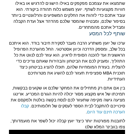
שתמצאו את עצמכם מפקפקים באילו הישגים להדגיש או באילו
חוויות מקצועיות לשתף. יועץ משמש כלוח תהודה ביקורתי. הוא
עובד אתכם כדי לזהות את החלקים המשפיעים והרלוונטיים ביותר
בסיפור שלכם, ומבטיח שהמסר שלכם מהדהד אצל ועדת הקבלה
ומבדיל אתכם מהמתחרים.
שותף לכל המסע
ערכו של יועץ משתרע הרבה מעבר לסקירת חיבור בודד. הוא איתכם
בכל שלב, ומספק הדרכה וכיוון אסטרטגי. החל מהערכת הפרופיל
הראשונית ועד להכנה הסופית לראיון, הוא עוזר לכם לנווט את כל
התהליך, ומעניק לכם את הביטחון והבהירות שאתם צריכים כדי
להצליח. בעזרת המומחיות שלהם, תוכלו להציג בביטחון כיצד
תוכנית MBA ספציפית תעזור לכם להשיג את מטרותיכם
העתידיות.
בין אם אתם רק מתחילים את המחקר שלכם או שקועים בבקשות,
תמיכתו של איש מקצוע מסור יכולה להיות הגורם המכריע. ארינגו
מציעה גישה מקיפה שתעזור לכם לנסח בקשה בולטת ולמקסם את
סיכוייכם להתקבל לבית הספר לעסקים של חלומותיכם.
קבלו
הערכה חינם עוד היום
.
לתובנות מפורטות יותר כיצד יועץ קבלה יכול לשפר את מועמדותך,
צפו בוובינר המלא שלנו