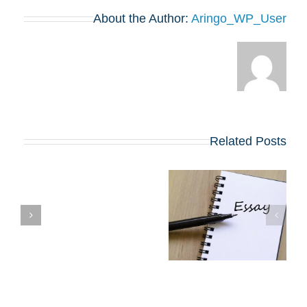
About the Author:
Aringo_WP_User
Related Posts
שינויים בולטים
בשאלות החיבורים
צ
בתוכניות ה-MBA
המובילות שמתחילות
BA
ב-2027