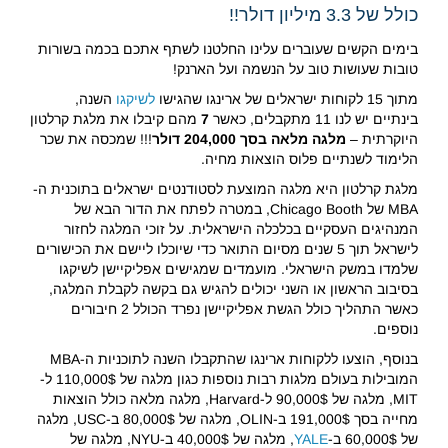
כולל של 3.3 מיליון דולר!!
בימים הקשים שעוברים עלינו החלטנו לשתף אתכם בכמה בשורות
טובות שעושות טוב על הנשמה ועל הארנק!
מתוך 15 לקוחות ישראלים של ארינגו שהגישו
לשיקגו
השנה,
בינתיים יש לנו 11 מתקבלים, כאשר
7
מהם קיבלו את מלגת קרלטון
היוקרתית –
מלגה מלאה בסך 204,000 דולר
!!! שמכסה את שכר
הלימוד לשנתיים פלוס הוצאות מחיה.
מלגת קרלטון היא מלגה המוצעת לסטודנטים ישראלים בתוכנית ה-
MBA של Chicago Booth, במטרה לפתח את הדור הבא של
המנהיגים העסקיים בכלכלה הישראלית. על זוכי המלגה לחזור
לישראל תוך 5 שנים מסיום התואר כדי שיוכלו ליישם את הכישורים
שלמדו במשק הישראלי. מועמדים שמגישים אפליקיישן לשיקגו
בסיבוב הראשון או השני יכולים להגיש גם בקשה לקבלת המלגה,
כאשר התהליך כולל הגשת אפליקיישן נפרד הכולל 2 חיבורים
נוספים.
בנוסף, הוצעו ללקוחות ארינגו שהתקבלו השנה לתוכניות ה-MBA
המובילות בעולם מלגות רבות נוספות כגון מלגה של 110,000$ ל-
MIT, מלגה של 90,000$ ל-Harvard, מלגה מלאה כולל הוצאות
מחייה בסך 191,000$ ב-OLIN, מלגה של 80,000$ ב-USC, מלגה
של 60,000$ ב-
YALE
, מלגה של 40,000$ ב-NYU, מלגה של