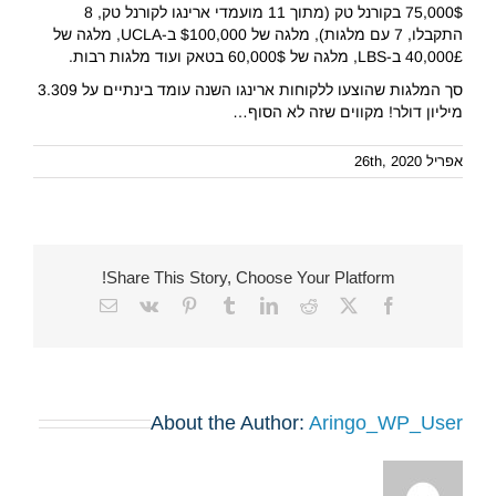
75,000$ בקורנל טק (מתוך 11 מועמדי ארינגו לקורנל טק, 8
התקבלו, 7 עם מלגות), מלגה של $100,000 ב-UCLA, מלגה של
40,000£ ב-LBS, מלגה של 60,000$ בטאק ועוד מלגות רבות.
סך המלגות שהוצעו ללקוחות ארינגו השנה עומד בינתיים על 3.309
מיליון דולר! מקווים שזה לא הסוף…
אפריל 26th, 2020
Share This Story, Choose Your Platform!
Email
Vk
Pinterest
Tumblr
LinkedIn
Reddit
Facebook
X
About the Author:
Aringo_WP_User