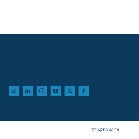
MBA מובילות – יום
רביעי, 27 במאי,
במלון דן פנורמה תל
אביב!
ארינגו בתקשורת