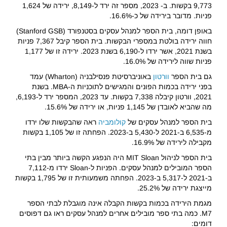
9,773 בקשות. ב- 2023, מספר זה ירד ל-8,149, ירידה של 1,624
פניות. מדובר בירידה של כ-16.6%.
באופן דומה, בית הספר למנהל עסקים בסטנפורד (Stanford GSB)
חווה ירידה בולטת במספרי הבקשות. בית הספר קיבל 7,367 פניות
בשנת 2021, אשר ירדו ל-6,190 בשנת 2023. ירידה זו של 1,177
פניות שווה לירידה של 16.0%.
גם בית הספר
וורטון
באוניברסיטת פנסילבניה (Wharton) עמד
בפני ירידה בכמות הפונים והמגישים לתוכניות ה-MBA. בשנת
2021, וורטון קיבלה 7,338 בקשות. עד 2023, המספר ירד ל-6,193,
מה שהביא לאובדן של 1,145 פניות, או ירידה של 15.6%.
בית הספר למנהל עסקים של
קולומביה
ראה שהבקשות שלו ירדו
מ-6,535 ב-2021 ל-5,430 ב-2023. הפחתה זו של 1,105 בקשות
מקבילה לירידה של 16.9%.
בית הספר לניהול MIT Sloan היה הנפגע הקשה ביותר מבין בתי
הספר המובילים למנהל עסקים. הפניות ל-Sloan ירדו מ-7,112
ב-2021 ל-5,317 ב-2023. הפחתה משמעותית זו של 1,795 בקשות
מייצגת ירידה של 25.2%.
מגמת הירידה בכמות בקשות הקבלה אינה מוגבלת לבתי הספר
M7. כמה בתי ספר מובילים אחרים למנהל עסקים ראו גם דפוסים
דומים: