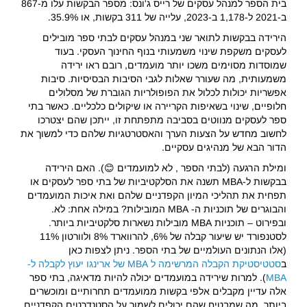
בית הספר למנהל עסקים של רייס ג'ונס: מספר הבקשות עלו מ-867
ב-2021 ל-1,178 ב-2023, עלייה של 311 בקשות, או 35.9%.
הירידה בבקשות לתואר שני במנהל עסקים לבתי ספר מובילים
לעסקים משקפת שינוי משמעותי בנוף החינוך העסקי. בעוד
שמוסדות מסוימים משכו יותר מועמדים, רובם ראו ירידה
משמעותית, מה שעורר שאלות לגבי הסיבות הבסיסיות. סיבות
אפשריות יכולות לכלול את הפופולריות הגוברת של מסלולים
חלופיים, שינוי בשאיפות הקריירה או שיקולים כלכליים. כאשר בתי
ספר לעסקים מנווטים בסביבה מתפתחת זו, ייתכן שהם יצטרכו
לחשוב מחדש על הצעות הערך והאסטרטגיות שלהם כדי למשוך את
הדור הבא של מנהיגים עסקיים.
ומילת הרגעה (לבתי הספר , לא למועמדים 😊). האם הירידה
בבקשות ל-MBA תשנה את הסלקטיביות של בתי ספר לעסקים או
תפחית את תהליכי המיון הקפדניים שלהם ואת איכות המועמדים
והבוגרים של תוכניות ה- MBA המובילות? במילה אחת: לא.
ובפירוט – תוכניות MBA מובילות נשארות סלקטיביות ביותר.
לסטנפורד יש שיעור קבלה של 6%, להרווארד 8% ולוורטון 11%
(אלו הנתונים העולמיים של בתי הספר. ניתן לצפות כאן
ב
סטטיסטיקת הקבלה המרשימה ל MBA של ארינגו יעוץ לקבלה ל-
MBA
). למרות שירידה במועמדים יכולה להיות מדאיגה, בתי ספר
אלה עדיין מקבלים אלפי בקשות ממועמדים תחרותיים ומוכשרים
ביותר, מה שמבטיח שהם יכולים לשמור על הסטנדרטים הקפדניים