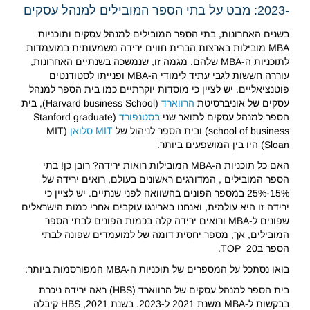
-2023: מבט על בתי הספר המובילים למנהל עסקים
בשנים האחרונות, בתי הספר המובילים למנהל עסקים ותוכניות
MBA מובילות בארצות הברית חווים ירידה משמעותית במועמדות
לתוכניות ה-MBA שלהם. מגמה זו, שנמשכה בשנתיים האחרונות,
עוררה חששות לגבי עתיד לימודי ה-MBA ופנייתו לסטודנטים
פוטנציאליים. יש לציין כי מוסדות יוקרתיים כמו בית הספר למנהל
עסקים של אוניברסיטת
הרווארד
(Harvard business School), בית
הספר למנהל עסקים לתואר שני
בסטנפורד
(Stanford graduate
school of business) ובית הספר לניהול של
MIT סלואן
(MIT
Sloan) היו בין המושפעים ביותר.
האם כל תוכניות ה-MBA המובילות רואות ירידה? רובן כן! בתי
הספר המובילים , המדורגים ראשונים בעולם, רואים ירידה של
15%-25% במספר הפונים בהשוואה לפני שנתיים. יש לציין כי
ירידה זו היא עולמית, ואנחנו בארינגו עוקבים אחרי כמות הישראלים
שפונים ל-MBA ורואים ירידה קלה בכמות הפונים לבתי הספר
המובילים, אך, מספר יחסית דומה של למועמדים שפונה לבתי
הספר בTOP 20.
בואו נסתכל על המספרים של תוכניות ה-MBA המפורסמות ביותר:
בית הספר למנהל עסקים של הרווארד (HBS) ראה ירידה ניכרת
בבקשות ל-MBA משנת 2021 ל-2023. בשנת 2021, HBS קיבלה