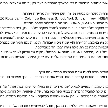
ת בנתונים היסטוריים כדי להעריך מועמדים בעלי רקע דומה שהצליחו בתוכני
לות שלכם מוכנים.
נולוגיה: בית הספר למנהל עסקים של קולומביה, בית הספר למנהל עסקים של ניו יורק, בית ה
ריירות המתמקדות בטכנולוגיה.
לרוב, שיעורי התעסוקה גבוהים ואף עשויים להצ
אלה נועדו "במיוחד בשבילכם".
יותר" אם הם תואמים את המטרות שלכם.
עם זאת, הימנעו מהגשת מועמדות לת
לימודים רוצה לדעת שהם הבחירה מספר אחת שלך."
דומה או מטרות קריירה דומות.
חפש אותם בלינקדאין או דרך מועדוני סטודנטים
 קולומביה עשויים לשאול "עם מי דיברת או באילו אירועים השתתפת."
אל תש
 יכולה להוביל להמלצות בבתי ספר כמו בות', קלוג, פוקואה, ייל וקורנל.
אלה 
• קבוצות גיוון וזיקה: חקור קבוצות כמו Reaching Out MBA (למועמדים להט"בים) 
 ספציפי שאתם רוצים ללמוד.
בהמשך, תוכלו להשתמש בתובנות אלו בחיבורי