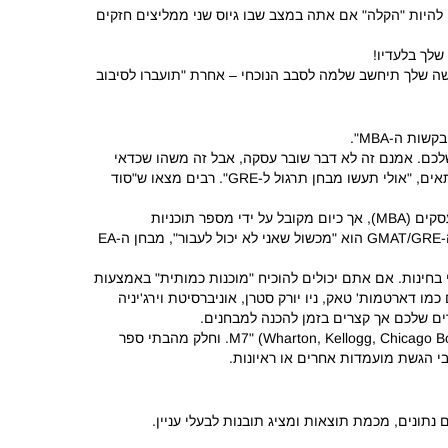
ה להיות "הקלה" אם אתה במצב שבו גיוס שני ממליצים חזקים
שלך בלעדיו!
שה שלך תיחשב שלמה לסבב הנוכחי – אחרת "תועברו לסיבוב
אמנם זה לא דבר שובר עסקה, אבל זה משהו שכדאי
רבים מצאו ש"סוד
מבחן ה-EA הוא "גרסה קצרה ודחוסה יותר של מבחן ה-GMAT" במקור עבור סטודנטים לתואר שני במנהל עסקים (MBA), אך כיום מקובל על ידי מספר תוכניות
אם מבחן ה-GMAT/GRE הוא "מכשול שאני לא יכול לעבור", מבחן ה-EA
בחינות.
אם אתם יכולים להוכיח "מוכנות כמותית" באמצעות
כמו דארטמות' טאק, ניו יורק סטרן, אוניברסיטת וירג'יניה
ים שלכם אך קצרים בזמן להכנה למבחנים.
וחלק מהבתי ספר
נתונים, מכמת תוצאות ומציג תובנות לבעלי עניין.