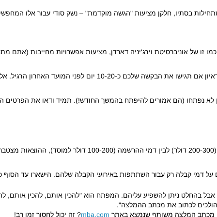
תחילות בסתיו, חלקן מציעות "הגשה מוקדמת" – נשק סודי עבור אלו המחפשים
מו זו של אוניברסיטת וירג'יניה דארדן, מציעות אפשרויות מחייבות (אתם מ
ה שלכם כ-10-20 יום לפני המועד האחרון הרגיל.
אלה
תמיד ודאו את הפרטים הע
רות.
ם על דמי קבלה רק עבור השתתפות באירועי הקבלה שלהם.
הישארו עד הסוף כ
אבל בהחלט ניתן להשפיע עליהם.
המפתח הוא "להכין אותם, להכין אותם, לה
הולכים לכתוב את מכתב ההמלצה".
ם מכתב המלצה משותף שנמצא באתר
mba.com
?
זה יכול לחסוך זמן רב!