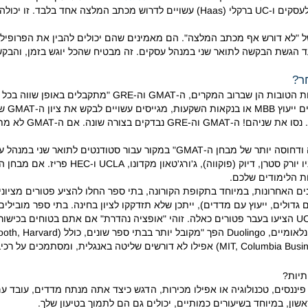
זו יכול
הם מאמינים שהם יכולים להבין את הפרופיל 
עד הגשת הבקשה לתואר שני במנהל עסקים.
זה מבטיח שהכל יוגש בזמן, והבק
הן שברוב המקרים, ה-GMAT וה-GRE "מתקבלים באופן שווה בכל בקשות ה-MBA".
נסו את שניהם!
ה-GMAT וה-GRE נבדקים בצורה שונה.
אם ה-GMAT לא מתאים, "אולי תעשו מבחן תרגול ל-GRE".
דיוק (פוקווה), ג'ורג'טאון מקדונו, UCLA ו-HEC פריז.
ות הלימודים שלכם.
ם האחרונות, במיוחד בתקופת הקורונה, בתי ספר החלו להציע פטורים מציוני 
גדולים, ייעוץ עם מדדים), ייתכן שלא תזדקקו לציון בחינה.
בתי ספר מובילים 
זוהי "אופציה נהדרת" אם אתם בטוחים בכישור
תיות?
ננסים, טכנולוגיה או אפילו מכירות, הדגש כיצד אתה מנתח מדדים, עובד עם 
שון, במיוחד בשיעורים כמותיים, יכולים גם הם לתמוך בטיעון שלך.