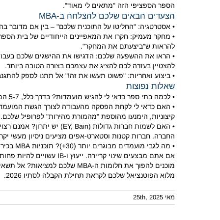
הספר הספציפי הזה "מתאים לי מאוד".
הצעדים הבאים שלכם להצלחה ב-MBA
• אסטרטגיה: "החליטו על התוכנית שלכם" – בין אם מדובר בהחלטה מוקדמת, סבב 1,
• מחקר מעמיק: חקרו את המאפיינים הייחודיים של בית הספר, תוכנ
להראות ש"ביצעתם את המחקר".
• הראו את ההשפעה שלכם: הדגישו את ההישגים שלכם בעבוד
להצטיין בעזרה לכם להציג את עצמכם בצורה הטובה ביותר.
• ביצוע ואחריות: "פשוט תעשו את זה!"
אל תתנו לספק להתגנב.
שאלות נפוצות
• לכמה בתי ספר כדאי לי להגיש מועמדות?
בדרך כלל, 5-7 הם יעד טוב.
• האם כדאי לי לקחת הפסקה מהעבודה לצורך הגשת המועמד
קיצוניות, הימנעו מהוספת "מהמורת מהירות" לפרופיל שלכם.
• האם לשמות חברות גדולות (EY, Bain) יש יתרון?
אמנם רצוי
החברה.
חברות קטנות וסטארט-אפים מציעים ניסיון מעשי יקר 
• מה לגבי מועמדים מבוגרים יותר (30+)?
תוכניות MBA בכירות ותוכניות MBA למנהל עסקים הן אפשרויות מצוינות.
אם אתם מבצעים שינוי קריירה.
ייעוץ ו-IB עשויים להיות פחות סבירים, אך תמיד יש יוצאים מן הכלל.
מוכנים להפוך את חלומות ה-MBA שלכם למציאות?
אל תשאירו את בק
מלוא הפוטנציאל שלכם לקראת תחילת הקבלה לסתיו 2026.
מאי 25th, 2025