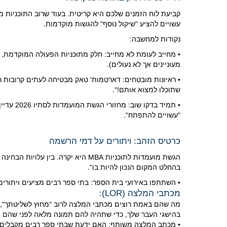
קביעת לוח הזמנים שלכם היא קריטית.
בעוד שרוב התוכניות מ
עשויים להציע "שיקול נוסף" להגשות מוקדמות.
נקודות למחשבה:
• מחייב לעומת לא מחייב: חלק מתוכניות הפעולה המוקדמת, כ
מעוניינים אך לא נעולים).
• ראיונות מובטחים: דארטמות' טאק מבטיחה לעתים קרובות ראיון אם תגישו את הבקש
שתוכלו למצוא אותם!".
• תמיד בדקו שוב: מחזורי הגשת המועמדות לסתיו 2026 עדיין לא נפתחו (הם אמורים להיפתח בהמשך החודש!).
"עשויים להתפתח".
כרטיס הזהב: ויתורים על דמי הרשמה
הגשת מועמדות לתוכניות MBA היא יקרה.
בין עלויות הבחינה (200-300 דולר) לבין דמי ההרשמה (100-200 דולר למוסד), ההוצאות מצטב
בהחלט המקום הנכון להיות בו".
• השתתפו באירועי בית הספר: בתי ספר רבים מציעים ויתורי
מכתבי המלצה (LOR):
מה שהם באמת רוצים מכתבי המלצה לרוב "מחוץ לשליטתך", 
בהישגי העבר שלך, כדי שתהיה להם תמונה מלאה לפני שהם 
• מכתב המלצה משותף: האם ידעת שבתי ספר רבים מקבלי