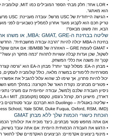
• LOR אחד: חלק מבתי הספר המובילים כמו MIT, קולומביה לעסקים ו-UC ברקלי (Haas) עשויים לדרוש מכתב המלצה אחד בלבד.
הוא מאתגר.
• הגישה הייחודית של USC מרשל: עובדה מעניינת: USC מרשל "לא דורש אף מכתב המלצה".
טריק חכם הוא לקבוע מועד אחרון לממליץ כשבועיים לפני מו
הבא, וזה פשוט מבאס"!
שליטה בבחינת ה-MBA: GMAT, GRE, או משהו אחר?
בחינת ה-MBA יכולה להיות "הרבה עבודה מחשבתית".
החדשות הטובות 
•
GMAT לעומת GRE – האזהרה של IB/MBB: אם אתם שוקלים ייעוץ MBB או בנקאות השקעות, מגייסים עשויים לבקש את ציון ה-GMAT שלכם.
לשקול, שכן ועדות קבלה עשויות לתהות "כמה מחקר הן עשו?".
קטן" זה משנה את כללי המשחק.
• מבחן ה-EA: מסלול קצר יותר?
מסורתיות ללימודים במשרה מלאה, כולל קולומביה לעסקים, ניו יורק סטרן, 
יכול להיות פתרון, אך שימו לב שהוא עלול להגביל את אפשרוי
• פטורים מבחנים: נקודת האור של הקורונה: במהלך חמש השני
ניסיון העבודה שלכם (למשל, עבודה יומיומית עם מערכי נתונים 
דארדן, מישיגן רוס, קורנל ג'ונסון, טקסס (מקומבס), MIT ו-UCLA הציעו בעבר פטורים כאלה.
• שליטה באנגלית – Duolingo הוא חברכם: עבור סטודנטים בינלאומיים, Duolingo הפך "מקובל יותר בבתי ספר שונים, כולל M7" (Wharton, Kellogg, Chicago Booth, Harvard).
(MIT, Columbia Business School, Yale SOM, Duke Fuqua, Oxford, RSM, IMD) אפילו לא דורשים שליטה באנגלית, ומסתמכים על רכיבי הגשת מועמדות אחרים או ראיונות.
הוכחת כישורי הכמות שלך ללא מבחן GMAT
אם אתה מחפש פטור מבחנים, כיצד מוכיח את יכולותיך הכמו
• הדגש את העבודה הכמותית היומית: אם אתה עובד בשיווק, פי
• מינוף ביצועים אקדמיים: הביצועים האקדמיים שלך לתואר רא