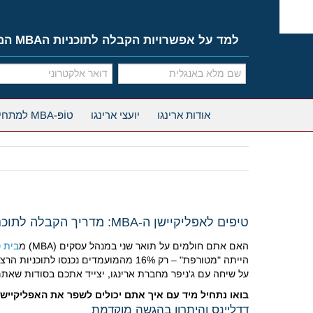
Ski
t
conten
למד על אפשרויות הקבלה לתוכניות הMBA המובילות
אודות ארינגו
יועצי ארינגו
טוֹפּ-MBA למתחילים
טיפים לאפליקיישן ה-MBA: מדריך הקבלה לתוכניות המובילות
האם אתם חולמים על תואר שני במנהל עסקים (MBA) מ
בית ס
הייתה "מטורפת" – רק 16% מהמועמדים נכנסו לתוכניות הרצויות!
על שיחה עם ג'ניפר מחברת ארינגו, יצייד אתכם בסודות שאתם
בואו נתחיל מיד עם איך אתם יכולים לשפר את האפליקייש
דדליינס והיתרון בהגשה מוקדמת