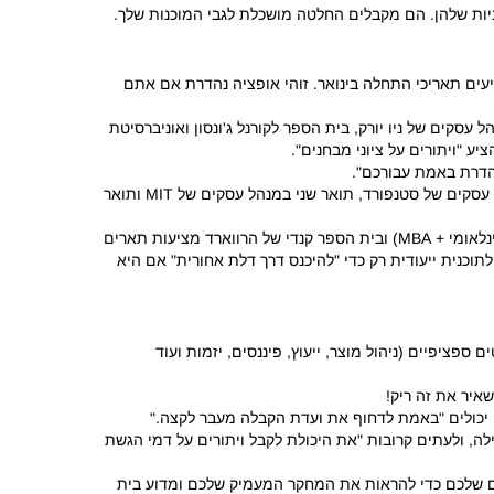
ות שלהן.
הם מקבלים החלטה מושכלת לגבי המוכנות שלך.
זוהי אופציה נהדרת אם אתם
ספר למנהל עסקים של ניו יורק, בית הספר לקורנל ג'ונסון ואוניברסיטת
יע "ויתורים על ציוני מבחנים".
• תוכניות MBA לתואר שני במנהל עסקים (MBA): עבור אנשי מקצוע באמצע הקריירה (8+ שנות ניסיון עבודה), תוכניות כמו תואר שני במנהל עסקים של סטנפורד, תואר שני במנהל עסקים של MIT ותואר
• תארים כפולים: תוכניות כמו תואר שני במנהל עסקים (LGO) של MIT (הנדסה + MBA), תואר שני במנהל עסקים של וורטון לאודר (ניסיון בינלאומי + MBA) ובית הספר קנדי ​​של הרווארד מציעות תארים
וכנית ייעודית רק כדי "להיכנס דרך דלת אחורית" אם היא
 ספציפיים (ניהול מוצר, ייעוץ, פיננסים, יזמות ועוד
איר את זה ריק!
יכולים "באמת לדחוף את ועדת הקבלה מעבר לקצה."
או קרן Forte (לנשים בעסקים). אלה מציעות תמיכה, קהילה, ולעתים קרובות "את היכולת לקבל ויתורים על דמי הגשת
ם שלכם כדי להראות את המחקר המעמיק שלכם ומדוע בית