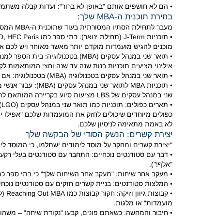
• הם לא חושפים אותם "באופן לא ברור": ועדות קבלה משתמשו
בחירת תוכנית ה-MBA שלך:
מעבר לתחילת הסתיו המסורתית בעוד שתוכנית ה-MBA המסורתית לשנתיים בסתיו נפוצה, ישנן אפשרויות מרגשות אחרות:
• תוכניות J-Term (תחילת ינואר): בתי ספר כמו Columbia Business School, York Schulich, Ivey, INSEAD, HEC Paris ו-Rotterdam מציעים תאריכי התחלה בינואר.
מוכנים להגיש מועמדות מוקדם יותר מאשר מאוחר ויש לכם את מבחני ה-GMAT, ה-LOR ורשימת המכל
• תואר שני במנהל עסקים (MBA) בטכ
אילינוי מציעים תוכניות בנות שנה עד שנה וחצי המותאמות לק
• תואר שני במנהל עסקים בטכנולוגיה (MBA) בטכנולוגיה: אם אתם מתעניינים במימון וטכנולוגיה, תוכנית מיוחדת זו יכולה להיות "אופציה נהדרת באמת עבורכם".
שני במנהל עסקים של LBS מציעות סיוע בקריירה המותאם לתוצאות ברמה בכירה.
כפולים מיוחדים שיכולים לחזק את המועמדות שלכם "אפילו 
לא באמת מתאימה לניסיון שלכם.
יצירת קשרים: הנשק הסודי של הבקשה שלך
"יצירת קשרים ומחקר על מוסד לימודים ישתלמו, כי המוסד 
• דבר עם סטודנטים נוכחיים: התחבר עם סטודנטים בעלי רקע 
"אלף!").
• מעקב אחר שיחות: "מעקב אחר השיחות שלך" כי בתי ספר כמו
• המלצות סטודנטים: בניית קשרים חזקים עם סטודנטים נוכחיים
מועמדות" או מלגות.
• חיבור והמחשה: כשאתם פונים, קבעו "נקודת שיחה" – משהו