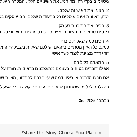
מסוימים בקריירה ומה הניע את השינויים הללו. המטרה היא לה
2. הציגו את האישיות שלכם.
זכרו, ראיונות אינם עוסקים רק בתעודות שלכם. הם עוסקים בכ
3. הכירו את התוכנית לעומק.
פרטים ספציפיים חשובים. ציינו קורסים, מרצים ומועדוני ס
4. הכינו כמה שאלות טובות.
כמעט כל ראיון מסתיים ב"האם יש לכם שאלות בשבילי?" הימנ
זוהי דרך מצוינת ליצור קשר אישי.
5. התאמנו בקול רם.
אפילו דוברים בטוחים בעצמם מתעצבנים בראיונות. חזרה על 
אם תרצו הדרכה או ראיון דמה שיעזור לכם להתכונן, הצוות ש
בהצלחה לכל מי שמתכונן לראיונות. עבדתם קשה כדי להגיע לכא
נובמבר 3rd, 2025
Share This Story, Choose Your Platform!