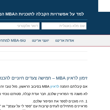
Ski
t
conten
למד על אפשרויות הקבלה לתוכניות הMBA המובילות
אודות ארינגו
יועצי ארינגו
טוֹפּ-MBA למתחילים
זימון לראיון MBA – חמישה צעדים חיוניים להכנה
אם קיבלתם הזמנה
לראיון
MBA בסיבוב הראשון, מזל טוב! זהו צעד גדול קדימה. אם אתם עדיין מחכים, אל דאגה. תוכניות רבות ממשיכות לשלוח הזמנות במהלך השבועות הקרובים.
לא משנה מי המראיין שלכם, חבר ועדת קבלה, סטודנט נוכחי א
1. היו מוכנים לספר את הסיפור שלכם.
מראיינים מתחילים לעתים קרובות עם "ספר לי על עצמך" או "