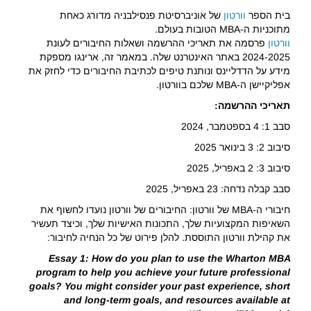
בית הספר
וורטון
של אוניברסיטת פנסילבניה מדורג כאחת
מתוכניות ה-MBA הטובות בעולם.
וורטון
פרסמה את תאריכי ההרשמה ושאלות החיבורים לעונת
2024-2025 באתר האינטרנט שלה. במאמר זה, ארינגו מספקת
מידע על הדדליינס ונותנת טיפים לכתיבת החיבורים כדי לחזק את
אפליקיישן ה-MBA שלכם בוורטון.
תאריכי ההרשמה:
סבב 1: 4 בספטמבר, 2024
סיבוב 2: 3 בינואר 2025
סיבוב 3: 2 באפריל, 2025
סבב קבלה נדחה: 23 באפריל, 2025
חיבורי ה-MBA של וורטון: החיבורים של וורטון נועדו לחשוף את
השאיפות המקצועיות שלך, התכונות האישיות שלך, וכיצד תעשיר
את קהילת וורטון התוססת. להלן פירוט של כל הנחיה לחיבור:
Essay 1: How do you plan to use the Wharton MBA
program to help you achieve your future professional
goals? You might consider your past experience, short
and long-term goals, and resources available at