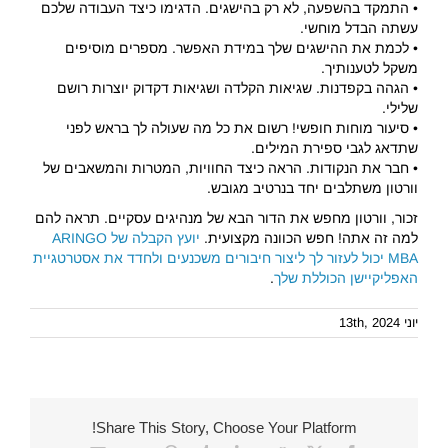
• התמקד בהשפעה, לא רק בהישגים. הדגימו כיצד העבודה שלכם
עשתה הבדל מוחשי.
• לכמת את ההישגים שלך במידת האפשר. מספרים מוסיפים
משקל לטענותיך.
• הגהה בקפדנות. שגיאות הקלדה ושגיאות דקדוק יוצרות רושם
שלילי.
• סיעור מוחות חופשי! רשום את כל מה שעולה לך בראש לפני
שתדאג לגבי ספירת המילים.
• חבר את הנקודות. הראה כיצד החוויות, המטרות והמשאבים של
וורטון משתלבים יחד בנרטיב מגובש.
זכור, וורטון מחפש את הדור הבא של מנהיגים עסקיים. תראה להם
למה זה אתה! חפש הכוונה מקצועית.
יועץ הקבלה של ARINGO
MBA יכול לעזור לך ליצור חיבורים משכנעים ולחדד את אסטרטגיית
האפליקיישן הכוללת שלך
.
יוני 13th, 2024
Share This Story, Choose Your Platform!