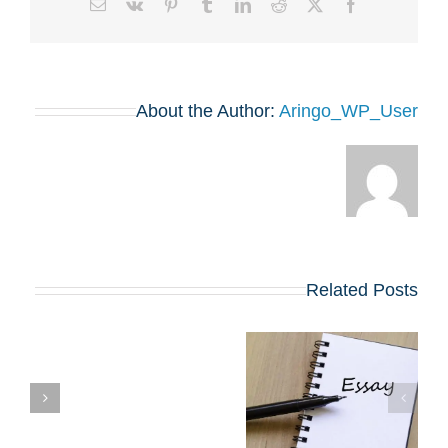
Email
Vk
Pinterest
Tumblr
LinkedIn
Reddit
Facebook
X
About the Author:
Aringo_WP_User
Related Posts
שינויים בולטים
בשאלות החיבורים
בתוכניות ה-MBA
הח
המובילות שמתחילות