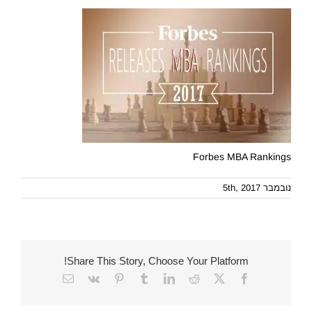
Forbes MBA Rankings
נובמבר 5th, 2017
Share This Story, Choose Your Platform!
Email
Vk
Pinterest
Tumblr
LinkedIn
Reddit
Facebook
X