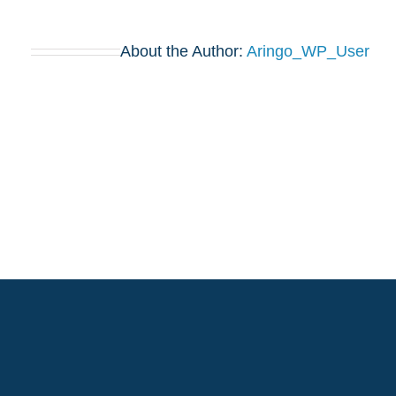
About the Author:
Aringo_WP_User