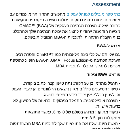
Assessment
בתי ספר מובילים למנהל עסקים
מחפשים יותר ויותר מועמדים עם
מיומנויות ניתוח נתונים חזקות, יכולות חשיבה ביקורתית ותקשורת
כתובה יעילה. הערכת הכתיבה העסקית של GMAC™ (BWA)
מציעה הזדמנות ייחודית להציג את יכולת הכתיבה שלך ולהתבלט
בנוף הקבלה התחרותי לתוכניות ה-MBA המובילות בעולם.
מבוא ל-BWA
עם עלייתם של כלי בינה מלאכותית כמו ChatGPT והסרת רכיב
הערכת הכתיבה מ-GMAT Focus Edition, ה-BWA הופיע כתוספת
מכרעת לתהליך הקבלה לתוכניות MBA.
פורמט BWA וניקוד
• תרגיל מתוזמן בן 30 דקות: נתח טיעון קצר וכתוב ביקורת.
• טיעון: הטיעונים כוללים מגוון נושאים הרלוונטיים הן לעניין העסקי
והן לעניין הכללי. אין צורך בידע ספציפי בנושא.
• הערכה אובייקטיבית: התמקד בנימוקים ובראיות של הטיעון, לא
בדעות אישיות.
• ניקוד מתוקנן: מדורג בסולם של 0 עד 6, כאשר התוצאות
מתקבלות תוך 3-5 ימים.
• הגשה חינם: שלח את התוצאות שלך לתוכניות MBA המשתתפות