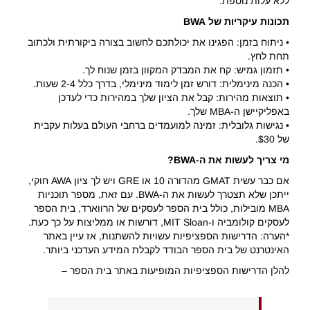
ללא עלות נוספת.
תכונות עיקריות של BWA
• ניתוח בזמן: הפגינו את יכולתכם לחשוב בצורה ביקורתית ולכתוב
תחת לחץ.
• תזמון גמיש: קח את המבדק המקוון בזמן שנוח לך.
• הכנה מינימלית: דורש זמן לימוד מינימלי, בדרך כלל 2-4 שעות.
• תוצאות מהירות: קבל את הציון שלך במהירות כדי לעדכן
באפליקיישן ה-MBA שלך.
• נגישות גלובלית: זמינה למועמדים ברחבי העולם בעלות עקבית
של $30.
מי צריך לעשות את ה-BWA?
אם כבר עשית GMAT מהדורה 10 או GRE ויש לך ציון AWA חוקי,
ייתכן שלא תצטרך לעשות את ה-BWA. עם זאת, מספר תוכניות
MBA מובילות, כולל בית הספר לעסקים של הרווארד, בית הספר
לעסקים קולומביה ו-MIT Sloan, דורשות או ממליצות על כך כעת.
*הערה: הדרישות הספציפיות עשויות להשתנות, אז עיין באתר
האינטרנט של בית הספר הבודד לקבלת המידע העדכני ביותר.
להלן הדרישות הספציפיות המופיעות באתר בית הספר –