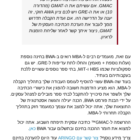
GMAC. אם עשיתם את ה-GMAT (מהדורה
10) או את ה-GRE ויש לכם ציון AWA חוקי, זה
יענה על הדרישה הזו. אם ועדת הקבלה תדרוש
ממך לעבור את הערכת הכתיבה העסקית של
GMAT, ניצור איתך קשר לאחר שליחת הזמנות
לראיון.
עם זאת, מועמדים רבים ל-MBA רואים ב-BWA בחינה נוספת
(ועלות נוספת + מאמץ) והחלו לתת עדיפות ל-GRE. יש גם
ספקולציות שכמו HBS ו-MIT, בתי ספר נוספים עשויים ללכת
בעקבותיהם בעתיד.
בעוד שה-BWA עשוי להוסיף לעומס העבודה שלך בתהליך הקבלה
ל-MBA, הוא מציע הזדמנות חשובה להפגין את כישורי הכתיבה
שלך ולשפר את סיכוייך להתקבל לבתי ספר מובילים למנהל עסקים.
על ידי הבנת פורמט BWA, הכנה יעילה והגשה אסטרטגית של
התוצאות שלך, אתה יכול למצב את עצמך כמועמד חזק בתהליך
הקבלה תחרותי ל-MBA.
ההרשמה ל-GMAC™ כתיבה עסקית תיפתח השבוע. אתה יכול
למצוא את חומר ההכנה בחינם ובתשלום עבור BWA
כאן
.
צריך מידע נוסף?
צור קשר עם ARINGO
עוד היום להערכה בחינם