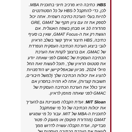
HBS
: כתיבה היא מרכיב חיוני בתוכנית MBA.
לכן, כדי להתקבל ל-HBS על כל הסטודנטים
להיות בעלי הערכת כתיבה רשמית. אתה יכול
לספק את זה עם ציון תקף של GRE, GMAT
מהדורה 10 או מבחן בשפה האנגלית. אם
הגשת רק את ה-GMAT Focus, שאין בו סעיף
כתיבה, HBS תיצור איתך קשר בשלב הראיון
לגבי ביצוע הערכת הכתיבה העסקית הנפרדת
של GMAC. אם ברצונך לקחת את הערכת
הכתיבה העסקית של GMAC לפני שאתה יודע
את סטטוס הראיון שלך, תוכל לעשות זאת החל
מיולי 2024. מכיוון שבאפליקיישן יש הזדמנויות
להציג את יכולות הכתיבה שלך (למשל חיבורים,
תשובות קצרות), אתה לא תהיה בחסרון אם
אינך כולל את הערכת הכתיבה העסקית של
GMAC לפני שאתה מוזמן לראיון.
MIT Sloan
: ועדת הקבלה מעוניינת גם להעריך
את יכולות הכתיבה של כל מי שמתקבל
לתוכנית ה-MBA של MIT. עבור כל מי שמגיש
GMAT (מהדורת פוקוס) או מוענק לו פטור
מבדיקה, ועדת הקבלה עשויה לדרוש ממך
לעשות את הערכת הכתיבה העסקית של