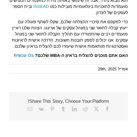
הוא מבוא נהדר. אבל זה שימושי באותה מידה למועמדים המגישים
מועמדות לתוכניות בינלאומיות מובילות כמו
INSEAD
ובית הספר
לעסקים של לונדון.
כדי למקסם את סיכויי ההצלחה שלכם, שקלו לשתף פעולה עם
ייעוץ קבלה לתואר שני במנהל עסקים של ארינגו. הצוות שלנו ראיין
מועמדים רבים שהתמודדו עם תהליך הקבלה לתואר שני במנהל
עסקים. אנו יכולים לספק תובנות חשובות, הדרכה אישית לראיונות
ואסטרטגיות מותאמות אישית שיעזרו לכם להצליח בראיון שלכם.
האם אתם מוכנים להצליח בראיון ה-MBA שלכם?
גלו עכשיו
!
אפריל 29th, 2025
Share This Story, Choose Your Platform!
Email
Vk
Pinterest
Tumblr
LinkedIn
Reddit
Facebook
X