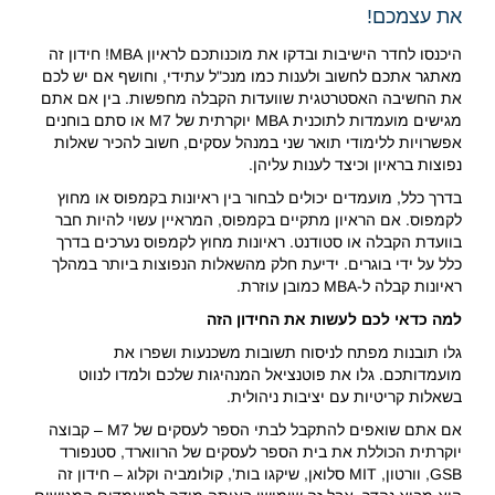
את עצמכם!
היכנסו לחדר הישיבות ובדקו את מוכנותכם לראיון MBA! חידון זה
מאתגר אתכם לחשוב ולענות כמו מנכ"ל עתידי, וחושף אם יש לכם
את החשיבה האסטרטגית שוועדות הקבלה מחפשות. בין אם אתם
מגישים מועמדות לתוכנית MBA יוקרתית של M7 או סתם בוחנים
אפשרויות ללימודי תואר שני במנהל עסקים, חשוב להכיר שאלות
נפוצות בראיון וכיצד לענות עליהן.
בדרך כלל, מועמדים יכולים לבחור בין ראיונות בקמפוס או מחוץ
לקמפוס. אם הראיון מתקיים בקמפוס, המראיין עשוי להיות חבר
בוועדת הקבלה או סטודנט. ראיונות מחוץ לקמפוס נערכים בדרך
כלל על ידי בוגרים. ידיעת חלק מהשאלות הנפוצות ביותר במהלך
ראיונות קבלה ל-MBA כמובן עוזרת.
למה כדאי לכם לעשות את החידון הזה
גלו תובנות מפתח לניסוח תשובות משכנעות ושפרו את
מועמדותכם. גלו את פוטנציאל המנהיגות שלכם ולמדו לנווט
בשאלות קריטיות עם יציבות ניהולית.
אם אתם שואפים להתקבל לבתי הספר לעסקים של M7 – קבוצה
יוקרתית הכוללת את בית הספר לעסקים של הרווארד, סטנפורד
GSB, וורטון, MIT סלואן, שיקגו בות', קולומביה וקלוג – חידון זה