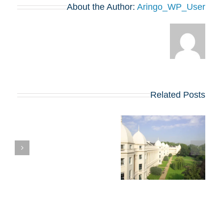
About the Author:
Aringo_WP_User
Related Posts
ראיון הקבלה לתוכנית
המ
ה-MBA של LBS:
אסטרטגיות פנימיות
להצלחה