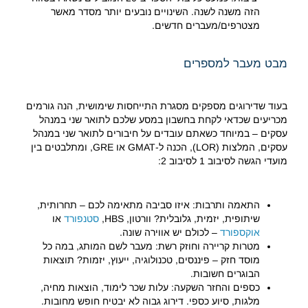
הזה משנה לשנה. השינויים נובעים יותר מסדר מאשר
מצטרפים/מעברים חדשים.
מבט מעבר למספרים
בעוד שדירוגים מספקים מסגרת התייחסות שימושית, הנה גורמים
מכריעים שכדאי לקחת בחשבון במסע שלכם לתואר שני במנהל
עסקים – במיוחד כשאתם עובדים על חיבורים לתואר שני במנהל
עסקים, המלצות (LOR), הכנה ל-GMAT או GRE, ומתלבטים בין
מועדי הגשה לסיבוב 1 לסיבוב 2:
התאמה ותרבות: איזו סביבה מתאימה לכם – תחרותית,
שיתופית, יזמית, גלובלית? וורטון, HBS,
סטנפורד
או
אוקספורד
– לכולם יש אווירה שונה.
מטרות קריירה וחוזק רשת: מעבר לשם המותג, במה כל
מוסד חזק – פיננסים, טכנולוגיה, ייעוץ, יזמות? תוצאות
הבוגרים חשובות.
כספים והחזר השקעה: עלות שכר לימוד, הוצאות מחיה,
מלגות, סיוע כספי. דירוג גבוה לא יבטיח חופש מחובות.