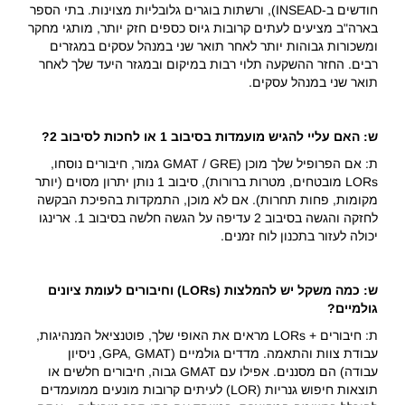
חודשים ב-INSEAD), ורשתות בוגרים גלובליות מצוינות. בתי הספר
בארה"ב מציעים לעתים קרובות גיוס כספים חזק יותר, מותגי מחקר
ומשכורות גבוהות יותר לאחר תואר שני במנהל עסקים במגזרים
רבים. החזר ההשקעה תלוי רבות במיקום ובמגזר היעד שלך לאחר
תואר שני במנהל עסקים.
ש: האם עליי להגיש מועמדות בסיבוב 1 או לחכות לסיבוב 2?
ת: אם הפרופיל שלך מוכן (GMAT / GRE גמור, חיבורים נוסחו,
LORs מובטחים, מטרות ברורות), סיבוב 1 נותן יתרון מסוים (יותר
מקומות, פחות תחרות). אם לא מוכן, התמקדות בהפיכת הבקשה
לחזקה והגשה בסיבוב 2 עדיפה על הגשה חלשה בסיבוב 1. ארינגו
יכולה לעזור בתכנון לוח זמנים.
ש: כמה משקל יש להמלצות (
LORs
) וחיבורים לעומת ציונים
גולמיים?
ת: חיבורים + LORs מראים את האופי שלך, פוטנציאל המנהיגות,
עבודת צוות והתאמה. מדדים גולמיים (GPA, GMAT, ניסיון
עבודה) הם מסננים. אפילו עם GMAT גבוה, חיבורים חלשים או
תוצאות חיפוש גנריות (LOR) לעיתים קרובות מונעים ממועמדים