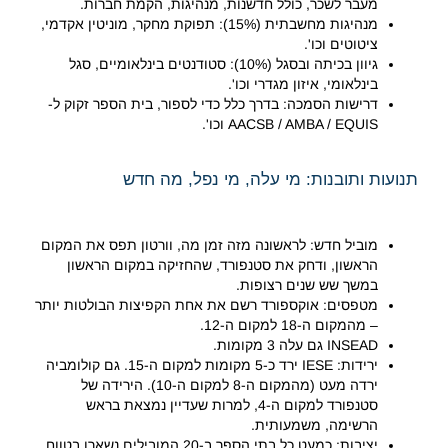
מעבר לשכר, כולל חדשנות, מנהיגות, הקמת חברות.
מנהיגות מחשבתית (15%): תפוקת מחקר, מוניטין אקדמי,
ציטוטים וכו'.
גיוון בכיתה ובסגל (10%): סטודנטים בינלאומיים, סגל
בינלאומי, איזון מגדרי וכו'.
דרישות הסמכה: בדרך כלל כדי לספור, בית הספר זקוק ל-
AACSB / AMBA / EQUIS וכו'.
תנועות ותובנות: מי עלה, מי נפל, מה חדש
מוביל חדש: לראשונה מזה זמן מה, וורטון תפס את המקום
הראשון, ודחק את סטנפורד, שהחזיקה במקום הראשון
במשך שש שנים רצופות.
מטפסים: אוקספורד רשם את אחת הקפיצות הבולטות יותר
– מהמקום ה-18 למקום ה-12.
INSEAD גם עלה 3 מקומות.
ירידות: IESE ירד כ-5 מקומות למקום ה-15. גם קולומביה
ירדה מעט (מהמקום ה-8 למקום ה-10). הירידה של
סטנפורד למקום ה-4, למרות שעדיין נמצאת בראש
הרשימה, משמעותית.
יציבות: כמעט כל בתי הספר ב-20 המובילים נשארו בטווח