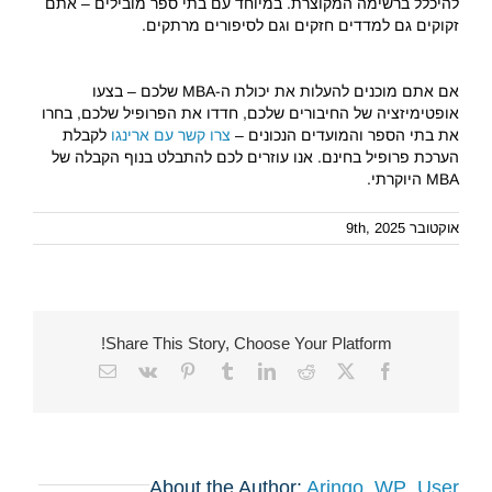
להיכלל ברשימה המקוצרת. במיוחד עם בתי ספר מובילים – אתם
זקוקים גם למדדים חזקים וגם לסיפורים מרתקים.
אם אתם מוכנים להעלות את יכולת ה-MBA שלכם – בצעו
אופטימיזציה של החיבורים שלכם, חדדו את הפרופיל שלכם, בחרו
את בתי הספר והמועדים הנכונים –
צרו קשר עם ארינגו
לקבלת
הערכת פרופיל בחינם. אנו עוזרים לכם להתבלט בנוף הקבלה של
MBA היוקרתי.
אוקטובר 9th, 2025
Share This Story, Choose Your Platform!
Email
Vk
Pinterest
Tumblr
LinkedIn
Reddit
Facebook
X
About the Author:
Aringo_WP_User