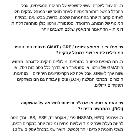
ת: זה עוזר ליוקרה ועשוי להשפיע על תפיסת המגייסים, אבל
ההבדל במשכורות/הזדמנויות לאחר תואר שני במנהל עסקים תלוי
לעתים קרובות יותר בהתמחות שלכם, ברשת, בביצועים ובמידת
המינוף של המותג. הרווארד, סטנפורד, וורטון כולן פותחות דלתות
דומות – ההתאמה והמאמץ שלכם חשובים יותר.
ש: אילו ציוני ממוצע ציונים /
GMAT / GRE
מצפים בתי הספר
המובילים לתואר שני במנהל עסקים?
ת: הם מצפים לציונים כמותיים ומילוליים חזקים. לדוגמה, ממוצע
ה-GMAT של וורטון או סטנפורד הוא בדרך כלל בסביבות 700, או
שווה ערך ל-GRE. אבל אלה לא הקריטריונים היחידים – מנהיגות,
חיבורים, מכתבי המלצה (LOR) וניסיון עבודה גם הם משחקים
תפקידים גדולים.
ש: האם אירופה או ארה"ב עדיפות לתשואה על ההשקעה
(
ROI
), בהתחשב בדירוג?
ת: אירופה (INSEAD, HEC פריז, אוקספורד, LBS, IESE וכו') נוטה
להיות בעלת שכר לימוד ועלויות מחיה נמוכות יותר במקרים רבים,
משכי תוכנית קצרים יותר (למשל, תואר שני במנהל עסקים של 10