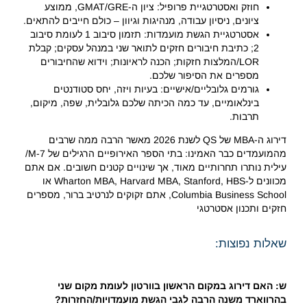
חוזק ואסטרטגיית פרופיל: ציון ה-GMAT/GRE, ממוצע
ציונים, ניסיון עבודה, מנהיגות וגיוון – כולם חייבים להתאים.
אסטרטגיית הגשת מועמדות: תזמון סיבוב 1 לעומת סיבוב
2; כתיבת חיבורים חזקים לתואר שני במנהל עסקים; קבלת
LOR/המלצות חזקות; הכנה לראיונות; וידוא שהחיבורים
מספרים את הסיפור שלכם.
גורמים גלובליים/אישיים: בעיות ויזה, יחס סטודנטים
בינלאומיים, עד כמה הכיתה שלכם גלובלית, שפה, מיקום,
תרבות.
דירוג ה-MBA של QS לשנת 2026 מאשר הרבה ממה שרבים
מהמועמדים כבר האמינו: בתי הספר האירופיים הרגילים של M-7/
עילית נותרו תחרותיים מאוד, אך שינויים קטנים חשובים. אם אתם
מכוונים ל-Wharton MBA, Harvard MBA, Stanford, HBS או
Columbia Business School, אתם זקוקים לנרטיב ברור, מספרים
חזקים ותכנון אסטרטגי
שאלות נפוצות:
ש: האם דירוג במקום הראשון בוורטון לעומת מקום שני
בהרווארד משנה הרבה לגבי הגשת מועמדויות/החזרות?