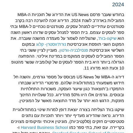
2024
בחודש שעבר פרסם US News את הדירוג של תוכניות ה-MBA
המובילות בארה"ב לשנת 2024. הדירוג זוכה להערכה רבה בקרב
סטודנטים עתידיים למנהל עסקים, סטודנטים נוכחיים ל-MBA ובתי
ספר לעסקים עצמם. בית הספר למנהל עסקים שדורג ראשון השנה
הוא
שיקגו-בות'
, שהצליחה לשמור על מעמדה מהשנה שעברה. את
המקום השני תופסת אוניברסיטת
נורת'ווסטרן- קלוג
ובמקום
השלישי אוניברסיטת
פנסילבניה-וורטון
. מעניין לציין ששני בתי
הספר המובילים לעסקים ממוקמים במדינת אילינוי. ההפתעה
הגדולה ביותר היא בית הספר לעסקים של קולומביה שנשר מהטופ
10 וכעת הוא מדורג 11.
דירוג ה-MBA של US News מבוסס על מספר גורמים, והשנה חל
חידוש משמעותי במתודולוגיה שלהם. פרמטרי הדירוג שנבחרו
התמקדו ב'תוצאות' כגון שיעור העסקה, משכורות התחלתיות
ובונוסים. גורמים אלו היוו 50% מהדירוג. ככל שעלויות החינוך
מזנקות, הדגש הוא יותר על מדד התוצאה מאשר על המוניטין.
שיקגו בות' הצליחה בצורה יוצאת דופן למרות שינוי במתודולוגיית
הדירוג. נראה שהדירוג מעדיף יותר ויותר תוכניות עם נתונים
סטטיסטיים חזקים (סלקטיביות), מוניטין איכותי ומיקומים מצוינים
בקריירה. עם זאת, בתי ספר כמו
Harvard Business School
ו-