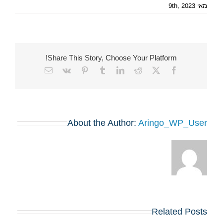
מאי 9th, 2023
Share This Story, Choose Your Platform!
Email
Vk
Pinterest
Tumblr
LinkedIn
Reddit
Facebook
X
About the Author:
Aringo_WP_User
Related Posts