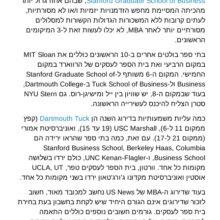
Stanford Graduate School of Business
, שבהם אחוז גדול יותר
מהכיתה המסיימת מחפש הזדמנויות יזמיות ו/או לא מסורתיות,
לעתים קרובות ללא המשכורות הגדולות הקשורות למסלולים
מסורתיים יותר לאחר MBA, לא יכלו לעשות זאת ל-3 המיקומים
הראשונים.
בתי ספר בולטים אחרים ב-10 הראשונים כוללים את MIT Sloan
במקום הרביעי ואת בית הספר לעסקים של הרווארד במקום
החמישי. המקום ה-6 משותף ל-Stanford Graduate School of
Business ול-Tuck School of Business ב-Dartmouth College,
בעוד שבמקום ה-8, יש שוויון בין ייל ומישיגן-רוס. גם NYU Stern
סטרן הצליח להיכנס לעשירייה הראשונה.
כמה עליות משמעותיות בדירוג השנה הן
Dartmouth Tuck
(קפץ
ממקום 11 ל-6), USC Marshall (19 עד 15), ואוניברסיטת אמורי
(ממקום 21 ל-17). עם זאת, כמה בתי ספר שהראו ירידה הם
Stanford Business School, Berkeley Haas, Columbia
Business School, ו-UNC Kenan-Flagler, כולם ירדו בשלושה
מקומות כל אחד. וורטון, בית הספר לעסקים טפר, UCLA, UT
אוסטין ואוניברסיטת מקדונו ג'ורג'טאון ירדו בשני מקומות כל אחד.
בעוד שדירוג ה-MBA של US News נחשב למכובד מאוד, חשוב
לזכור שדירוגים אינם הגורם היחיד שיש לקחת בחשבון בעת בחירת
בית ספר לעסקים. גורמים חשובים נוספים כוללים התאמה