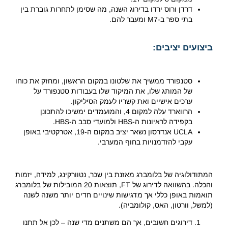
דרדן ורוס ירדו בדירוג השנה, מה שסימן לתחרות גוברת בין
בתי ספר ב-M7 ומעבר להם.
ביצועים יציבים:
סטנפורד ממשיך את שלטונו במקום הראשון, ומחזק את כוחו
של המותג שלו, את המיקוד שלו בעבודות סטנפורד על
ערכים אישיים ואת קשריו לעמק הסיליקון.
הרווארד עלה למקום 4, והמועמדים ימשיכו להתכונן
בקפידה לראיונות ה-HBS ולמועדי סבב ה-HBS.
UCLA אנדרסון נשאר יציב במקום ה-19, אטרקטיבי באופן
עקבי להזדמנויות בחוף המערבי.
המתודולוגיה של בלומברג מאזנת בין שכר, נטוורקינג, למידה, יזמות
והכלה. בהשוואה לדירוג של FT, תוצאות 20 המובילות של בלומברג
תואמות באופן כללי אך מדגישות שינויים חדים יותר משנה לשנה
(למשל, וורטון, האס, קולומביה).
דירוגים חשובים, אך הם משתנים מדי שנה – לכן אל תתנו