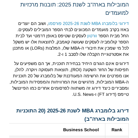
המובילות בארה"ב לשנת 2025: תובנות מרכזיות
למועמדים
דירוגי בלומברג MBA לשנת 2025-26 פורסמו
, ושוב הם יוצרים
באזז בקרב מועמדים המכוונים לבתי הספר המובילים לעסקים.
החל מבית הספר
וורטון
לעסקים שטיפס באופן דרמטי ועד לבית
הספר קולומביה לעסקים שעושה קאמבק, לתוצאות אלו יש משקל
לכל מי שמכין את חיבורי ה-MBA שלו, המלצות (LORs) או מתכנן
את אסטרטגיית הקבלה שלו לסבב 1 ו-2.
דירוגים אינם הגורם היחיד בבחירת תוכנית, אך הם משפיעים על
תפיסות של החזר השקעה (ROI), תוצאות תעסוקה ויוקרה. להלן,
אנו מפרטים את הרשימה המעודכנת של בלומברג של 20 תוכניות
ה-MBA המובילות, מדגישים את המרוויחות והמפסידות המובילות,
ומסבירים כיצד דירוג זה משתווה לפרסומים אחרים כמו הפייננשל
טיימס (דירוג FT) ו-U.S. News.
דירוג בלומברג
MBA
לשנת 2025-26 (20 התוכניות
המובילות בארה"ב)
Business School
Rank