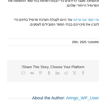
ולהסתכל מעבר לדירוגים כדי לבנות רשימת בתי ספר התואמת את
הפרופיל הייחודי שלהם.
צרו קשר עם ארינגו
עוד היום לקבלת הערכת פרופיל בחינם כדי
להבין את סיכוייכם בבתי הספר המובילים לעסקים.
ספטמבר 25th, 2025
Share This Story, Choose Your Platform!
Email
Vk
Pinterest
Tumblr
LinkedIn
Reddit
Facebook
X
About the Author:
Aringo_WP_User