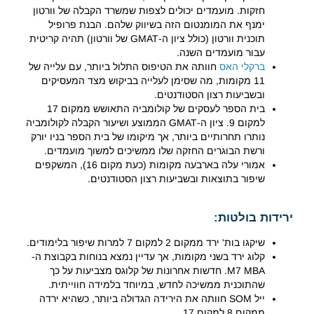
חזקות. מועמדים יכולים לצפות שמשרד הקבלה של וורטון
ימנף את המומנטום הזה בשיווק שלהם. הבנת פרופיל
תוכנית וורטון (כולל ציון ה-GMAT של וורטון) תהיה קריטית
עבור מועמדים השנה.
ברקלי האס
חוותה את הטיפוס התלול ביותר, עם עלייה של
11 מקומות, מה שסימן לעלייה בביקוש מצד המעסיקים
ובשביעות רצון הסטודנטים.
בית הספר לעסקים של קולומביה התאושש ממקום 17
למקום 9. ציון ה-GMAT הממוצע ושיעור הקבלה לקולומביה
נותרו תחרותיים ביותר, אך מיקומו של בית הספר בניו יורק
ורשת הבוגרים החזקה שלו ממשיכים למשוך מועמדים.
אמורי עלה בארבעה מקומות (כעת מקום 16), המשקפים
שיפור בתוצאות ובשביעות רצון הסטודנטים.
ירידות בולטות:
שיקגו בות' ירד ממקום 2 למקום 7 למרות שיפור בלימודים.
קלוג ירד בשני מקומות, אך עדיין נמצא בנוחות בקבוצת ה-
M7 MBA. חדשות אחרונות של קלוגס מצביעות על כך
שהתוכנית ממשיכה לחדש, במיוחד בלמידה חווייתית.
ייל SOM חוותה את הירידה הגדולה ביותר, כשהיא ירדה
ממקום 8 למקום 17.