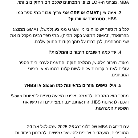
MBA, מבחני ה-LOR וציוני המבחנים שלכם הם החזקים ביותר.
איזה ציון GMAT או GRE אני צריך עבור בתי ספר כמו
HBS, סטנפורד או וורטון?
לכל בית ספר יש טווח ציוני GMAT ממוצע (למשל, GMAT ממוצע
בהרווארד, GMAT ממוצע בקולומביה). בתי ספר רבים מקבלים את
שני המבחנים, לכן בחרו על סמך נקודות החוזק שלכם.
עד כמה חשובים חיבורים והמלצות?
מאוד. חיבור מלוטש, המלצה חזקה והתאמה לערכי בית הספר
עולים לעתים קרובות על חולשות קלות בממוצע או בציוני
המבחנים.
אילו טיפים עוזרים בראיונות כמו Sloan או HBS?
מחקר הוא המפתח. לדוגמה, ארינגו מציעה טיפים לראיונות Sloan
והכנה לראיונות HBS. היו אותנטיים, תמציתיים והדגישו את
השפעת המנהיגות.
עם דירוג ה-MBA של בלומברג 2025-26 שמטלטל את 20
המובילים, מועמדים צריכים להישאר גמישים, להתכונן ביסודיות