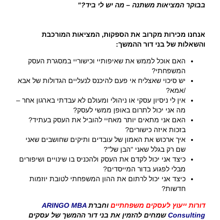
בבוקר המציאות משתנה
–
מה יש לי ביד
?"
אנחנו מכירות מקרוב את הספקות
,
המציאות המורכבת
והשאלות של בני דור ההמשך:
האם אוכל לממש את שאיפותיי וכישוריי במסגרת העסק
המשפחתי?
יש סיכוי שאצליח אי פעם להיכנס לנעליים הגדולות של אבא
/אמא?
אין לי ניסיון עסקי או ניהולי ומעולם לא עבדתי בארגון אחר –
מה אני יכול לתרום באופן ממשי לעסק?
האם אני מתאים יותר מאחיי להוביל את העסק בעתיד?
בזכות איזה כישורים?
איך ארכוש את האמון של עובדים ותיקים שחושבים שאני
שם רק בגלל שאני "הבן של"?
כיצד אני יכול לקדם את העסק ולהכניס בו שינויים ושיפורים
מבלי לפגוע בדור המייסדים?
כיצד אני יכול לרתום את ההון המשפחתי לטובת יוזמות
חדשות?
דורות ייעוץ לעסקים משפחתיים
וחברת
ARINGO MBA
Consulting
שמחים להזמין את בני דור ההמשך של עסקים