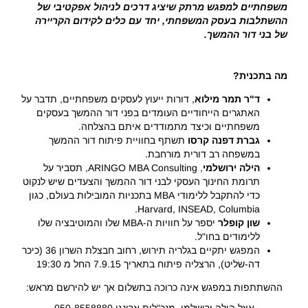
משפחתיים למפגש מרתק
שיציג דרכים לניהול אפקטיבי של
ההשתלבות בעסק המשפחתי
,
יחד עם כלים לקידום הקריירה
של בני דור ההמשך.
מה בתכנית
?
ד"ר תמר מילוא
, דורות ייעוץ לעסקים משפחתיים, תדבר על
האתגרים הייחודיים העומדים בפני דור ההמשך בעסקים
משפחתיים וכיצד מתמודדים איתם בהצלחה.
גברת דפנה קרסו
תשתף בחוויית פיתוח דור ההמשך
במשפחה רב דורית מורחבת.
הילה ירושלמי
, ARINGO MBA Consulting, תסביר על
תרומת החינוך העסקי לבני דור ההמשך והצעדים שיש לנקוט
כדי להתקבל ללימודי MBA בתכניות המובילות בעולם, כגון
Harvard, INSEAD, Columbia.
שון קופלר
יספר על חוויות ה-MBA שלו והמוטיבציה שלו
ללימודים בחו"ל.
המפגש יתקיים בגלריה תירוש, רחוב חבצלת השרון 36 (כיכר
דה-שליט), הרצליה פיתוח בתאריך 7.9.15 החל מ 19:30
ההשתתפות במפגש אינה כרוכה בתשלום אך יש להירשם מראש: