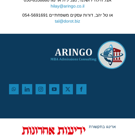
אצל הילה ירושלמי, מנכ"לית ארינגו 050-8558880
hilay@aringo.co.il
או טל יהב, דורות עסקים משפחתיים 054-5691691
tal@dorot.biz
ארינגו בתקשורת