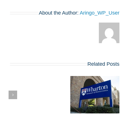
About the Author:
Aringo_WP_User
Related Posts
מועדי הרשמה,
שאלות החיבורים
מ
וטיפים לאפליקיישן
את
של וורטון לתוכנית ה-
MBA שמתחילה
ב-2027