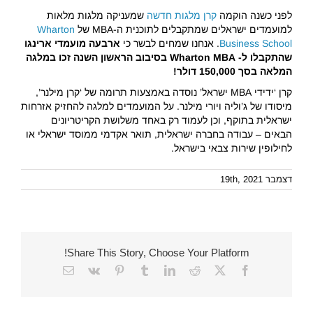
לפני כשנה הוקמה
קרן מלגות חדשה
שמעניקה מלגות מלאות
למועמדים ישראלים שמתקבלים לתוכנית ה-MBA של
Wharton
Business School
. אנחנו שמחים לבשר כי
ארבעה מועמדי ארינגו
שהתקבלו ל- Wharton MBA בסיבוב הראשון השנה זכו במלגה
המלאה בסך 150,000 דולר!
קרן ‘ידידי MBA ישראל’ נוסדה באמצעות תרומה של ‘קרן מילנר’,
מיסודו של ג’וליה ויורי מילנר. על המועמדים למלגה להחזיק אזרחות
ישראלית בתוקף, וכן לעמוד רק באחד משלושת הקריטריונים
הבאים – עבודה בחברה ישראלית, תואר אקדמי ממוסד ישראלי או
לחילופין שירות צבאי בישראל.
דצמבר 19th, 2021
Share This Story, Choose Your Platform!
Email
Vk
Pinterest
Tumblr
LinkedIn
Reddit
Facebook
X