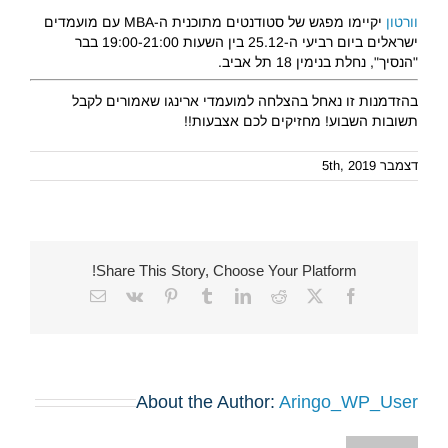
וורטון
יקיימו מפגש של סטודנטים מתוכנית ה-MBA עם מועמדים
ישראלים ביום רביעי ה-25.12 בין השעות 19:00-21:00 בבר
"הנסיך", נחלת בנימין 18 תל אביב.
בהזדמנות זו נאחל בהצלחה למועמדי ארינגו שאמורים לקבל
תשובות השבוע! מחזיקים לכם אצבעות!!
דצמבר 5th, 2019
Share This Story, Choose Your Platform!
Email
Vk
Pinterest
Tumblr
LinkedIn
Reddit
Facebook
X
About the Author:
Aringo_WP_User