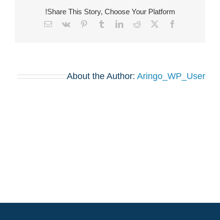
Share This Story, Choose Your Platform!
Email
Vk
Pinterest
Tumblr
LinkedIn
Reddit
Facebook
X
About the Author:
Aringo_WP_User