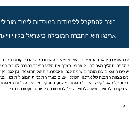
רוצה להתקבל ללימודים במוסדות לימוד מובילים
ארינגו היא החברה המובילה בישראל בליווי וייעו
ם באוניברסיטאות המובילות בעולם: משלב האסטרטגיה והכנת קורות החיים, 
תי הספר. תהליך העבודה של ארינגו ממנף את הידע הנצבר בחברה לטובת המו
עצים היועצים עם מומחים שונים לגבי האסטרטגיה של המועמד, וכן לגבי נקוד
 בצוות המנצח של ארינגו, הכולל יועצים בוגרי התוכניות המובילות וכן יועצי
דים יחד על האפליקיישן של כל מועמד, משחקת תפקיד מרכזי בהצלחת המועמד
ע בקבלה לתואר ראשון / לתואר שני / לדוקטורט / לפוסט-דוקטורט בחו"ל!
ובה)